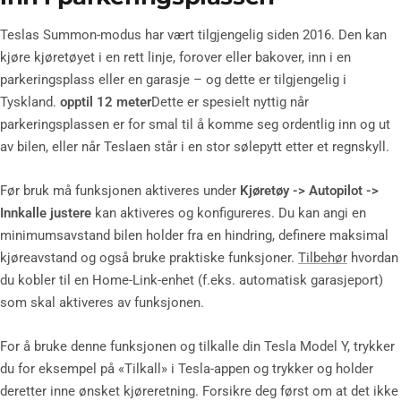
Teslas Summon-modus har vært tilgjengelig siden 2016. Den kan
kjøre kjøretøyet i en rett linje, forover eller bakover, inn i en
parkeringsplass eller en garasje – og dette er tilgjengelig i
Tyskland.
opptil 12 meter
Dette er spesielt nyttig når
parkeringsplassen er for smal til å komme seg ordentlig inn og ut
av bilen, eller når Teslaen står i en stor sølepytt etter et regnskyll.
Før bruk må funksjonen aktiveres under
Kjøretøy -> Autopilot ->
Innkalle
justere
kan aktiveres og konfigureres. Du kan angi en
minimumsavstand bilen holder fra en hindring, definere maksimal
kjøreavstand og også bruke praktiske funksjoner.
Tilbehør
hvordan
du kobler til en Home-Link-enhet (f.eks. automatisk garasjeport)
som skal aktiveres av funksjonen.
For å bruke denne funksjonen og tilkalle din Tesla Model Y, trykker
du for eksempel på «Tilkall» i Tesla-appen og trykker og holder
deretter inne ønsket kjøreretning. Forsikre deg først om at det ikke