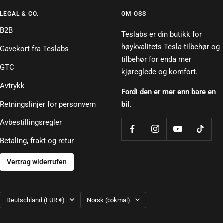
LEGAL & CO.
OM OSS
B2B
Teslabs er din butikk for
høykvalitets Tesla-tilbehør og
Gavekort fra Teslabs
tilbehør for enda mer
GTC
kjøreglede og komfort.
Avtrykk
Fordi den er mer enn bare en
Retningslinjer for personvern
bil.
Avbestillingsregler
Betaling, frakt og retur
Vertrag widerrufen
Land/region
Språk
Deutschland (EUR €)
Norsk (bokmål)