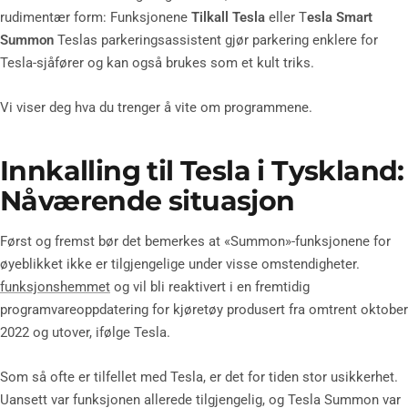
rudimentær form: Funksjonene
Tilkall Tesla
eller T
esla Smart
Summon
Teslas parkeringsassistent gjør parkering enklere for
Tesla-sjåfører og kan også brukes som et kult triks.
Vi viser deg hva du trenger å vite om programmene.
Innkalling til Tesla i Tyskland:
Nåværende situasjon
Først og fremst bør det bemerkes at «Summon»-funksjonene for
øyeblikket ikke er tilgjengelige under visse omstendigheter.
funksjonshemmet
og vil bli reaktivert i en fremtidig
programvareoppdatering for kjøretøy produsert fra omtrent oktober
2022 og utover, ifølge Tesla.
Som så ofte er tilfellet med Tesla, er det for tiden stor usikkerhet.
Uansett var funksjonen allerede tilgjengelig, og Tesla Summon var