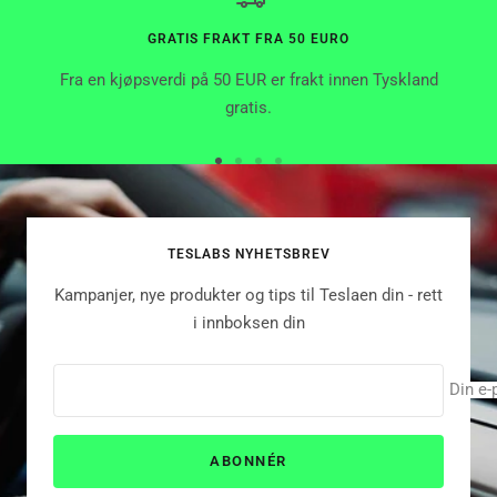
GRATIS FRAKT FRA 50 EURO
Fra en kjøpsverdi på 50 EUR er frakt innen Tyskland
gratis.
Gå
Gå
Gå
Gå
til
til
til
til
side
side
side
side
TESLABS NYHETSBREV
Kampanjer, nye produkter og tips til Teslaen din - rett
i innboksen din
Din e-
ABONNÉR