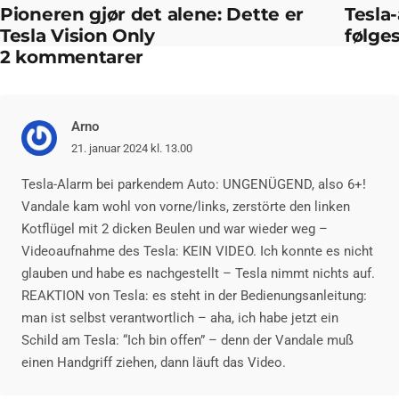
Pioneren gjør det alene: Dette er
Tesla
Tesla Vision Only
følge
2 kommentarer
Arno
21. januar 2024 kl. 13.00
Tesla-Alarm bei parkendem Auto: UNGENÜGEND, also 6+!
Vandale kam wohl von vorne/links, zerstörte den linken
Kotflügel mit 2 dicken Beulen und war wieder weg –
Videoaufnahme des Tesla: KEIN VIDEO. Ich konnte es nicht
glauben und habe es nachgestellt – Tesla nimmt nichts auf.
REAKTION von Tesla: es steht in der Bedienungsanleitung:
man ist selbst verantwortlich – aha, ich habe jetzt ein
Schild am Tesla: “Ich bin offen” – denn der Vandale muß
einen Handgriff ziehen, dann läuft das Video.