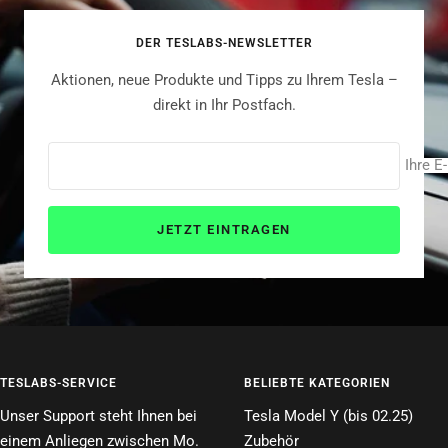
1
2
3
4
DER TESLABS-NEWSLETTER
gehen
gehen
gehen
gehen
Aktionen, neue Produkte und Tipps zu Ihrem Tesla –
direkt in Ihr Postfach.
Ihre E
JETZT EINTRAGEN
TESLABS-SERVICE
BELIEBTE KATEGORIEN
Unser Support steht Ihnen bei
Tesla Model Y (bis 02.25)
einem Anliegen zwischen Mo.
Zubehör