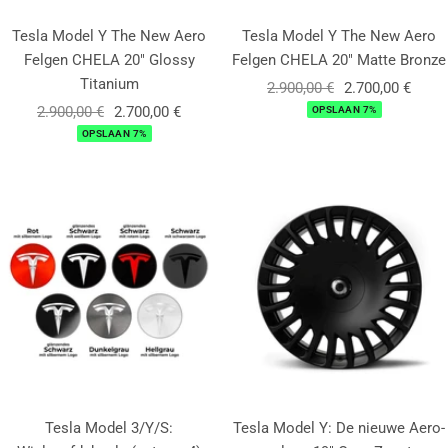
Tesla Model Y The New Aero
Tesla Model Y The New Aero
Felgen CHELA 20" Glossy
Felgen CHELA 20" Matte Bronze
Titanium
Normale
Aanbiedingsprij
2.900,00 €
2.700,00 €
Normale
Aanbiedingsprijs
2.900,00 €
2.700,00 €
prijs
OPSLAAN 7%
prijs
OPSLAAN 7%
Tesla Model 3/Y/S:
Tesla Model Y: De nieuwe Aero-