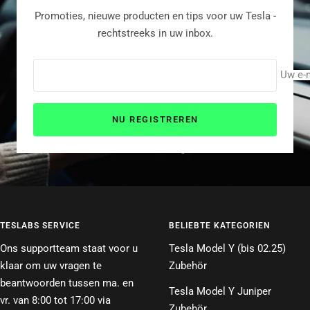
Promoties, nieuwe producten en tips voor uw Tesla -
rechtstreeks in uw inbox.
Uw e-
NU REGISTREREN
TESLABS SERVICE
BELIEBTE KATEGORIEN
Ons supportteam staat voor u
Tesla Model Y (bis 02.25)
klaar om uw vragen te
Zubehör
beantwoorden tussen ma. en
Tesla Model Y Juniper
vr. van 8:00 tot 17:00 via
Zubehör