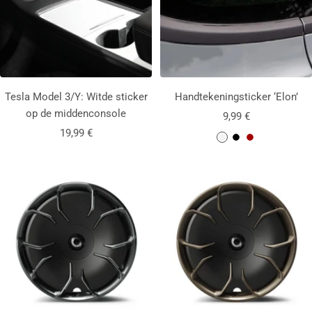
Tesla Model 3/Y:
Wit
de sticker
Handtekeningsticker ‘Elon’
op de middenconsole
Aanbiedingsprijs
9,99 €
Aanbiedingsprijs
19,99 €
W
Z
R
i
w
o
t
a
o
r
d
t