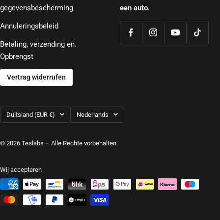
gegevensbescherming
een auto.
Annuleringsbeleid
Betaling, verzending en.
Opbrengst
Vertrag widerrufen
Land/regio
Taal
Duitsland (EUR €)
Nederlands
© 2026 Teslabs – Alle Rechte vorbehalten.
Wij accepteren