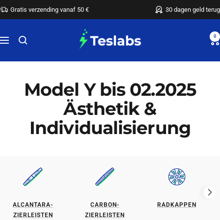
Rechtstreeks
Gratis verzending vanaf 50 €
30 dagen geld terug
naar
de
Teslabs
0
Navigatie
inhoud
Model Y bis 02.2025
Ästhetik &
Individualisierung
ALCANTARA-
CARBON-
RADKAPPEN
ZIERLEISTEN
ZIERLEISTEN