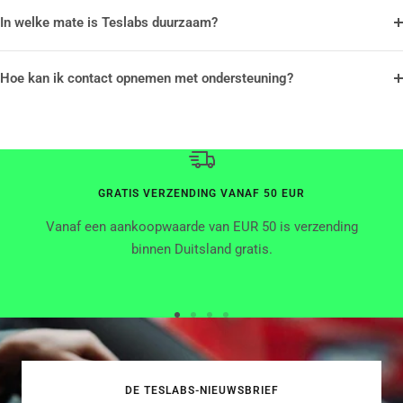
In welke mate is Teslabs duurzaam?
Hoe kan ik contact opnemen met ondersteuning?
GRATIS VERZENDING VANAF 50 EUR
Vanaf een aankoopwaarde van EUR 50 is verzending
binnen Duitsland gratis.
Ga
Ga
Ga
Ga
naar
naar
naar
naar
dia
dia
dia
dia
DE TESLABS-NIEUWSBRIEF
1
2
3
4