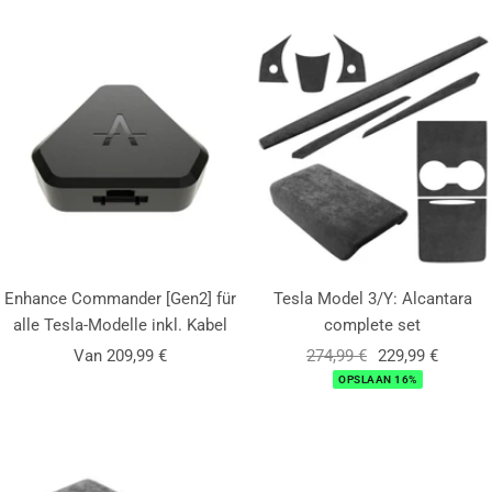
Enhance Commander [Gen2] für
Tesla Model 3/Y: Alcantara
alle Tesla-Modelle inkl. Kabel
complete set
Aanbiedingsprijs
Normale
Aanbiedingsprij
Van 209,99 €
274,99 €
229,99 €
prijs
OPSLAAN 16%