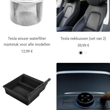
Tesla wisser waterfilter
Tesla nekkussen (set van 2)
inzetstuk voor alle modellen
Aanbiedingsprijs
59,99 €
Aanbiedingsprijs
12,99 €
Z
W
w
i
a
t
r
t