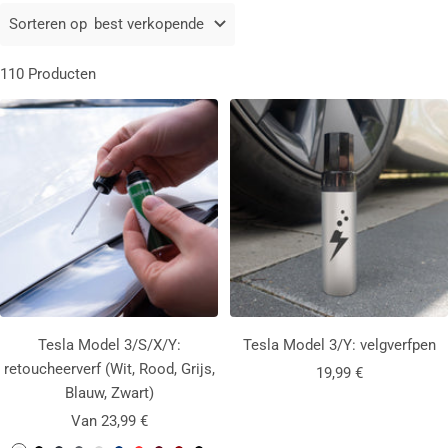
Sorteren op
best verkopende
110 Producten
Tesla Model 3/S/X/Y:
Tesla Model 3/Y: velgverfpen
retoucheerverf (
Wit
,
Rood
,
Grijs
,
Aanbiedingsprijs
19,99 €
Blauw,
Zwart
)
Aanbiedingsprijs
Van 23,99 €