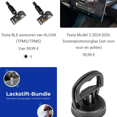
r
t
Tesla BLE-sensoren van ALCAR
Tesla Model 3 2024-2026:
(TPMS/TPMS)
Screenprotectorglas (set voor
voor en achter)
Aanbiedingsprijs
Van 59,99 €
Aanbiedingsprijs
39,99 €
Z
Z
w
i
a
l
r
v
t
e
r