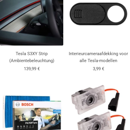
i
e
l
)
-
r
l
C
M
i
o
e
c
a
t
)
t
a
)
l
Tesla S3XY Strip
Interieurcameraafdekking voor
l
(Ambientebeleuchtung)
alle Tesla-modellen
i
c
Aanbiedingsprijs
Aanbiedingsprijs
139,99 €
3,99 €
)