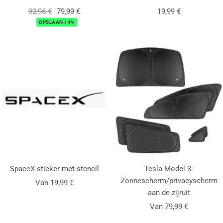
Normale
Aanbiedingsprijs
Aanbiedingsprijs
92,96 €
79,99 €
19,99 €
prijs
OPSLAAN 14%
SpaceX-sticker met stencil
Tesla Model 3:
Zonnescherm/privacyscherm
Aanbiedingsprijs
Van 19,99 €
aan de zijruit
Aanbiedingsprijs
Van 79,99 €