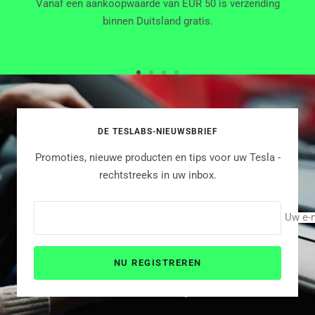
Vanaf een aankoopwaarde van EUR 50 is verzending
binnen Duitsland gratis.
Ga
Ga
Ga
Ga
naar
naar
naar
naar
dia
dia
dia
dia
DE TESLABS-NIEUWSBRIEF
1
2
3
4
Promoties, nieuwe producten en tips voor uw Tesla -
rechtstreeks in uw inbox.
Uw e-
NU REGISTREREN