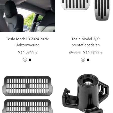
Tesla Model 3 2024-2026:
Tesla Model 3/Y:
Dakzonwering
prestatiepedalen
Aanbiedingsprijs
Normale
Aanbiedingsprijs
Van 69,99 €
24,99 €
Van 19,99 €
prijs
L
Z
Z
Z
i
w
i
w
c
a
l
a
h
r
v
r
t
t
e
t
g
r
r
i
j