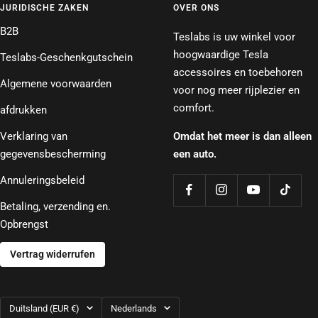
JURIDISCHE ZAKEN
OVER ONS
B2B
Teslabs is uw winkel voor
hoogwaardige Tesla
Teslabs-Geschenkgutschein
accessoires en toebehoren
Algemene voorwaarden
voor nog meer rijplezier en
comfort.
afdrukken
Verklaring van
Omdat het meer is dan alleen
gegevensbescherming
een auto.
Annuleringsbeleid
Betaling, verzending en.
Opbrengst
Vertrag widerrufen
Land/regio
Taal
Duitsland (EUR €)
Nederlands