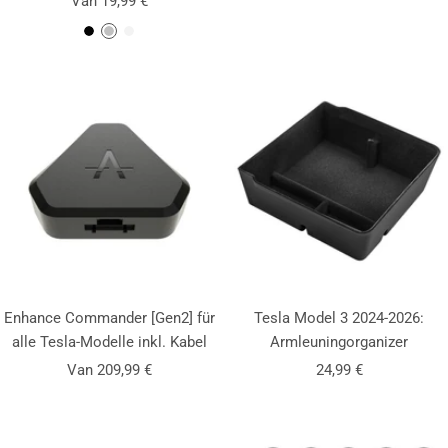
Van 19,99 €
Z
Z
W
w
i
i
a
l
t
r
v
t
e
r
Enhance Commander [Gen2] für
Tesla Model 3 2024-2026:
alle Tesla-Modelle inkl. Kabel
Armleuningorganizer
Aanbiedingsprijs
Aanbiedingsprijs
Van 209,99 €
24,99 €