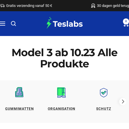
Rechtstreeks
Gratis verzending vanaf 50 €
30 dagen geld terug
naar
de
Teslabs
0
Navigatie
inhoud
Model 3 ab 10.23 Alle
Produkte
GUMMIMATTEN
ORGANISATION
SCHUTZ