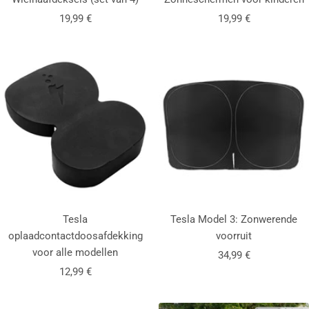
Aanbiedingsprijs
Aanbiedingsprijs
19,99 €
19,99 €
Tesla
Tesla Model 3: Zonwerende
oplaadcontactdoosafdekking
voorruit
voor alle modellen
Aanbiedingsprijs
34,99 €
Aanbiedingsprijs
12,99 €