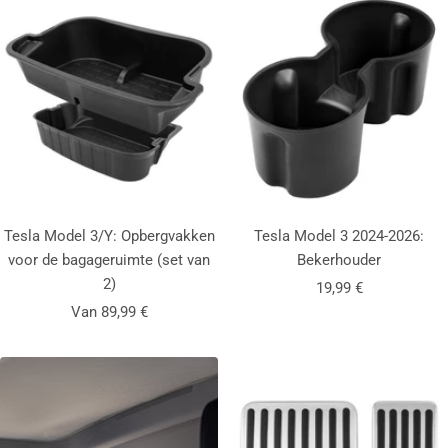
a
l
t
r
v
t
e
r
Tesla Model 3/Y: Opbergvakken
Tesla Model 3 2024-2026:
voor de bagageruimte (set van
Bekerhouder
2)
Aanbiedingsprijs
19,99 €
Aanbiedingsprijs
Van 89,99 €