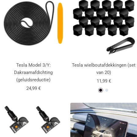
Tesla Model 3/Y:
Tesla wielboutafdekkingen (set
Dakraamafdichting
van 20)
(geluidsreductie)
Aanbiedingsprijs
11,99 €
Aanbiedingsprijs
24,99 €
M
C
a
h
t
r
z
o
w
o
a
m