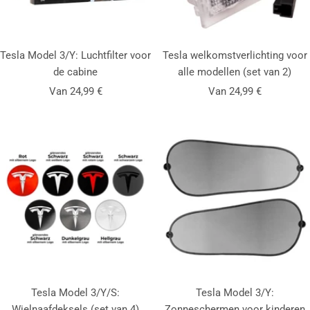
Tesla Model 3/Y: Luchtfilter voor
Tesla welkomstverlichting voor
de cabine
alle modellen (set van 2)
Aanbiedingsprijs
Aanbiedingsprijs
Van 24,99 €
Van 24,99 €
Tesla Model 3/Y/S:
Tesla Model 3/Y:
Wielnaafdeksels (set van 4)
Zonneschermen voor kinderen