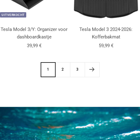
UITVERKOCHT
Tesla Model 3/Y: Organizer voor
Tesla Model 3 2024-2026:
dashboardkastje
Kofferbakmat
Aanbiedingsprijs
Aanbiedingsprijs
39,99 €
59,99 €
1
2
3