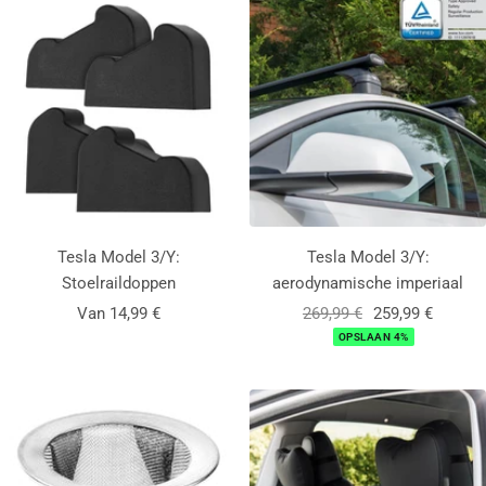
Tesla Model 3/Y:
Tesla Model 3/Y:
Stoelraildoppen
aerodynamische imperiaal
Aanbiedingsprijs
Normale
Aanbiedingsprij
Van 14,99 €
269,99 €
259,99 €
prijs
OPSLAAN 4%