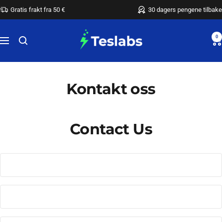
Hopp
Gratis frakt fra 50 €
30 dagers pengene tilbake
over
Teslabs
0
Meny
Kontakt oss
Contact Us