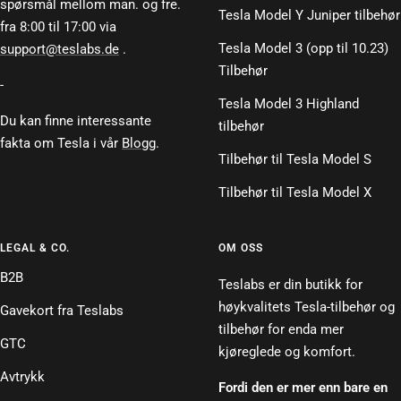
spørsmål mellom man. og fre.
Tesla Model Y Juniper tilbehør
fra 8:00 til 17:00 via
Tesla Model 3 (opp til 10.23)
support@teslabs.de
.
Tilbehør
-
Tesla Model 3 Highland
Du kan finne interessante
tilbehør
fakta om Tesla i vår
Blogg
.
Tilbehør til Tesla Model S
Tilbehør til Tesla Model X
LEGAL & CO.
OM OSS
B2B
Teslabs er din butikk for
høykvalitets Tesla-tilbehør og
Gavekort fra Teslabs
tilbehør for enda mer
GTC
kjøreglede og komfort.
Avtrykk
Fordi den er mer enn bare en