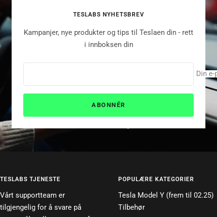
side
side
side
side
TESLABS NYHETSBREV
Kampanjer, nye produkter og tips til Teslaen din - rett
i innboksen din
Din e-
ABONNÉR
TESLABS TJENESTE
POPULÆRE KATEGORIER
Vårt supportteam er
Tesla Model Y (frem til 02.25)
tilgjengelig for å svare på
Tilbehør