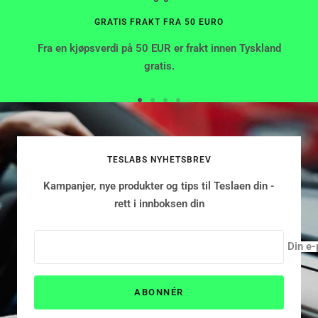
GRATIS FRAKT FRA 50 EURO
Fra en kjøpsverdi på 50 EUR er frakt innen Tyskland
gratis.
Gå
Gå
Gå
Gå
til
til
til
til
side
side
side
side
TESLABS NYHETSBREV
Kampanjer, nye produkter og tips til Teslaen din -
rett i innboksen din
Din e-
ABONNÉR