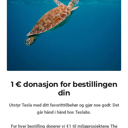
1 € donasjon for bestillingen
din
Utstyr Tesla med ditt favoritttilbehør og gjør noe godt: Det
går hånd i hånd hos Teslabs.
For hver bestilling donerer vi €1 til miljøprosjektene
The