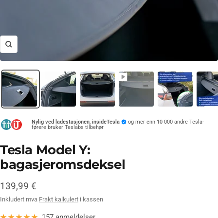
Forstørr
Nylig ved ladestasjonen
,
insideTesla
og mer enn 10 000 andre Tesla-
førere bruker Teslabs tilbehør
Tesla Model Y:
bagasjeromsdeksel
Tilbud
139,99 €
Inkludert mva
Frakt kalkulert
i kassen
157 anmeldelser