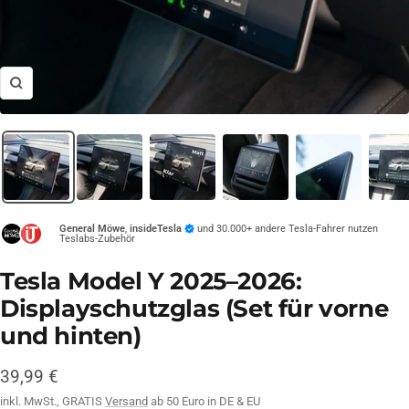
Zoom
General Möwe
,
insideTesla
und 30.000+ andere Tesla-Fahrer nutzen
Teslabs-Zubehör
Tesla Model Y 2025–2026:
Displayschutzglas (Set für vorne
und hinten)
Angebotspreis
39,99 €
inkl. MwSt., GRATIS
Versand
ab 50 Euro in DE & EU