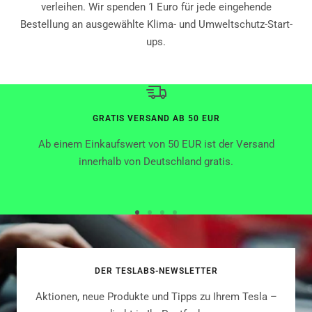
verleihen. Wir spenden 1 Euro für jede eingehende
Bestellung an ausgewählte Klima- und Umweltschutz-Start-
ups.
GRATIS VERSAND AB 50 EUR
Ab einem Einkaufswert von 50 EUR ist der Versand
innerhalb von Deutschland gratis.
Zur
Zur
Zur
Zur
Slide
Slide
Slide
Slide
1
2
3
4
DER TESLABS-NEWSLETTER
gehen
gehen
gehen
gehen
Aktionen, neue Produkte und Tipps zu Ihrem Tesla –