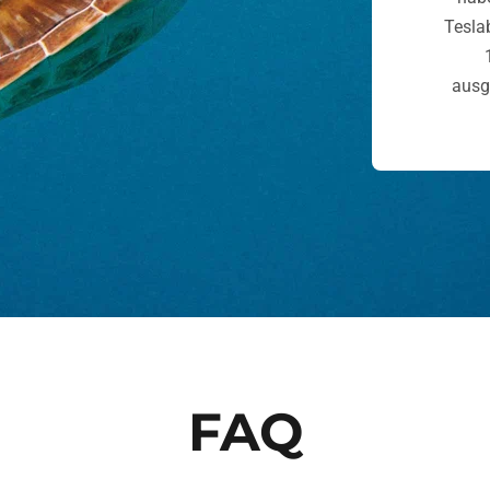
Tesla
ausg
FAQ