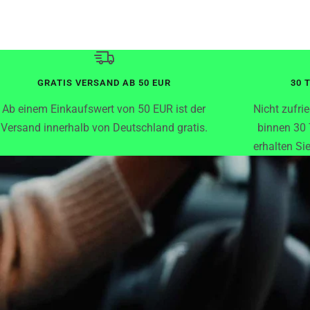
GRATIS VERSAND AB 50 EUR
30 
Ab einem Einkaufswert von 50 EUR ist der
Nicht zufri
Versand innerhalb von Deutschland gratis.
binnen 30
erhalten Sie