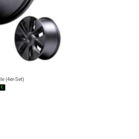
e (4er-Set)
T.