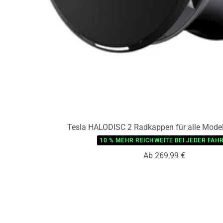
Tesla HALODISC 2 Radkappen für alle Modell
10 % MEHR REICHWEITE BEI JEDER FAHR
Angebotspreis
Ab 269,99 €