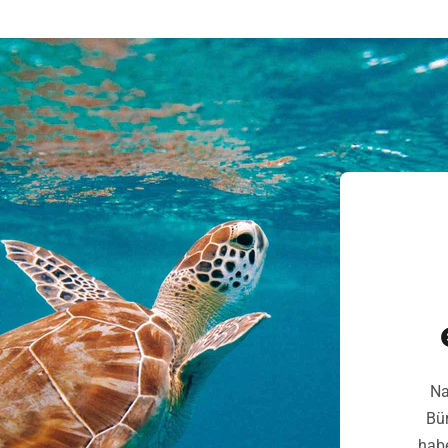
Na
Bür
habe