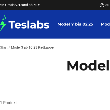
Direkt
Gratis Versand ab 50 €
30
zum
Inhalt
Teslabs
Model Y bis 02.25
Mode
Start
Model 3 ab 10.23 Radkappen
Model
1 Produkt